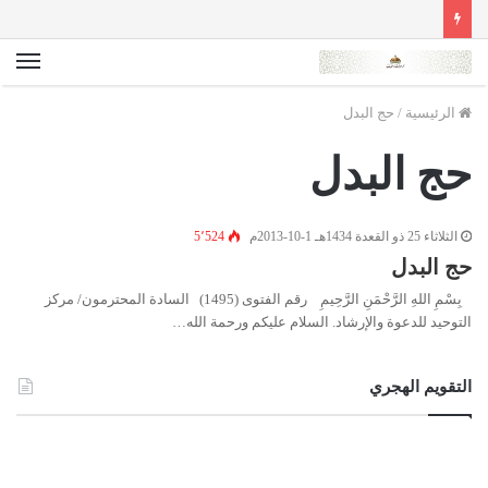
الق
الرئيسية
/
حج البدل
حج البدل
الثلاثاء 25 ذو القعدة 1434هـ 1-10-2013م
5٬524
حج البدل
بِسْمِ اللهِ الرَّحْمَنِ الرَّحِيمِ رقم الفتوى (1495) السادة المحترمون/ مركز
التوحيد للدعوة والإرشاد. السلام عليكم ورحمة الله…
التقويم الهجري