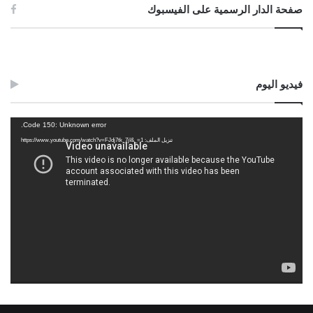
صفحة الدار الرسمية على الفيسبوك
فيديو اليوم
مشغل
Code 150: Unknown error.
الفيديو
تنزيل الملف: https://www.youtube.com/watch?v=FJdj7tk_7jI&_=1