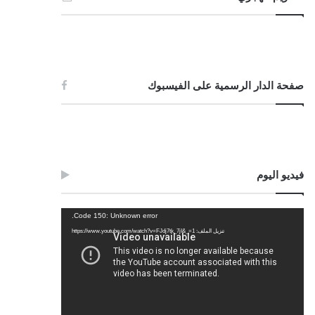
صفحة الدار الرسمية على الفيسبوك
فيديو اليوم
مشغل
Code 150: Unknown error.
الفيديو
تنزيل الملف: https://www.youtube.com/watch?v=FJdj7tk_7jI&_=1