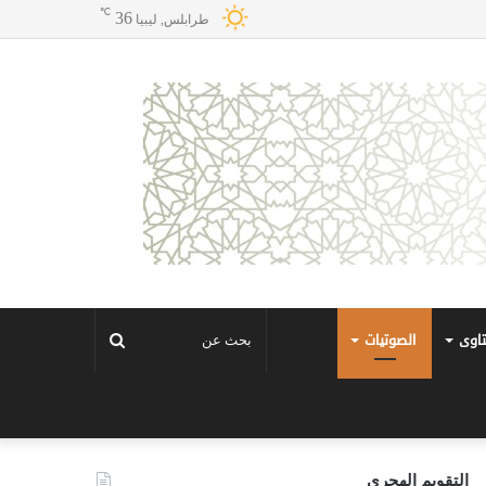
℃
36
طرابلس, ليبيا
تاوى
الصوتيات
بحث
عن
التقويم الهجري