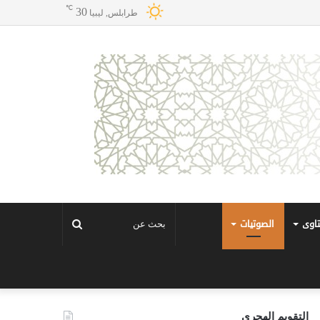
℃
30
طرابلس, ليبيا
تاوى
الصوتيات
بحث
عن
التقويم الهجري