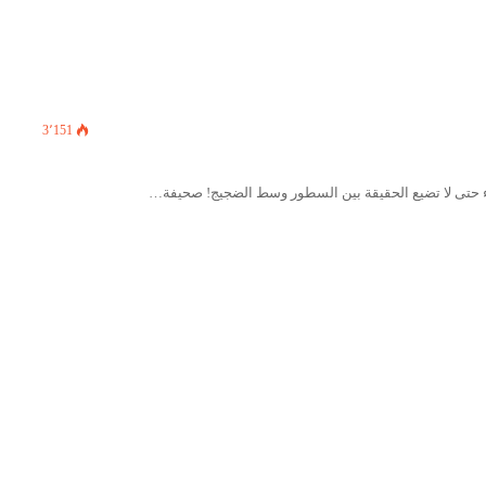
3٬151
تاء حتى لا تضيع الحقيقة بين السطور وسط الضجيج! صحيفة…