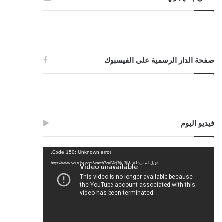
صفحة الدار الرسمية على الفيسبوك
فيديو اليوم
مشغل
Code 150: Unknown error.
الفيديو
تنزيل الملف: https://www.youtube.com/watch?v=FJdj7tk_7jI&_=1