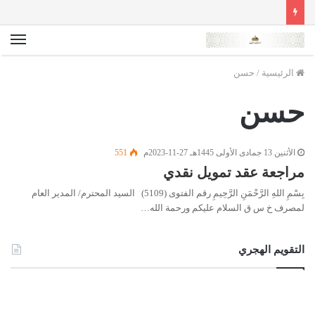
الق
الرئيسية
/
حسن
حسن
الأثنين 13 جمادى الأولى 1445هـ 27-11-2023م
551
مراجعة عقد تمويل نقدي
بِسْمِ اللهِ الرَّحْمَنِ الرَّحِيمِ رقم الفتوى (5109) السيد المحترم/ المدير العام
لمصرف خ س ق السلام عليكم ورحمة الله…
التقويم الهجري