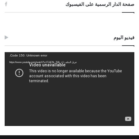
صفحة الدار الرسمية على الفيسبوك
فيديو اليوم
مشغل
Code 150: Unknown error.
الفيديو
تنزيل الملف: https://www.youtube.com/watch?v=FJdj7tk_7jI&_=1