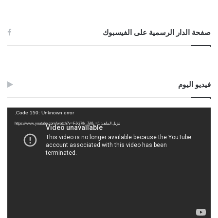
صفحة الدار الرسمية على الفيسبوك
فيديو اليوم
مشغل
Code 150: Unknown error.
الفيديو
تنزيل الملف: https://www.youtube.com/watch?v=FJdj7tk_7jI&_=1