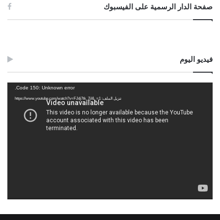
صفحة الدار الرسمية على الفيسبوك
فيديو اليوم
مشغل
Code 150: Unknown error.
الفيديو
تنزيل الملف: https://www.youtube.com/watch?v=FJdj7tk_7jI&_=1