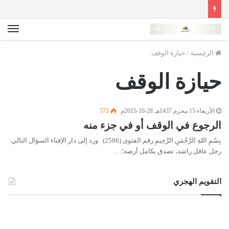
الق
الرئيسية
/
حيازة الوقف
حيازة الوقف
الأربعاء 15 محرم 1437هـ 28-10-2015م
575
الرجوع في الوقف أو في جزء منه
بِسْمِ اللهِ الرَّحْمَنِ الرَّحِيمِ رقم الفتوى (2586) ورد إلى دار الإفتاء السؤال التالي:
رجل عاقل راشد، تصدق بكامل أرضه؛…
التقويم الهجري