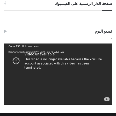
صفحة الدار الرسمية على الفيسبوك
فيديو اليوم
مشغل
Code 150: Unknown error.
الفيديو
تنزيل الملف: https://www.youtube.com/watch?v=FJdj7tk_7jI&_=1