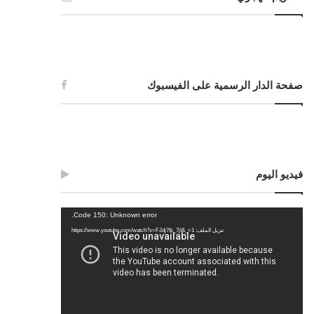
صفحة الدار الرسمية على الفيسبوك
فيديو اليوم
مشغل
Code 150: Unknown error.
الفيديو
تنزيل الملف: https://www.youtube.com/watch?v=FJdj7tk_7jI&_=1