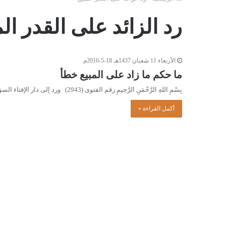
رد الزائد على القدر الم
الأربعاء 11 شعبان 1437هـ 18-5-2016م
ما حكم ما زاد على المبيع خطأ
بِسْمِ اللهِ الرَّحْمَنِ الرَّحِيمِ رقم الفتوى (2943) ورد إلى دار الإفتاء السؤال التالي: اشترى (ح) قطعة أرض، بمنطقة (بئر…
أكمل القراءة »