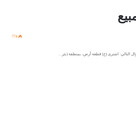
بيع
774