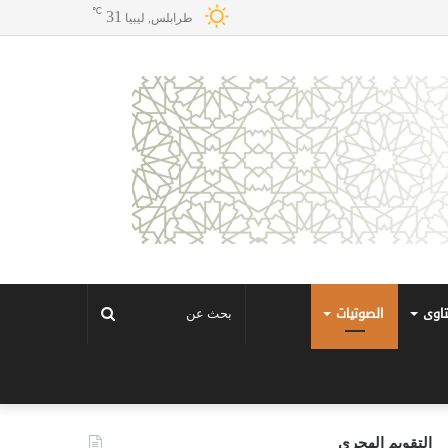
℃
31
طرابلس, ليبيا
تاوى
الصوتيات
بحث
عن
التقويم الهجري