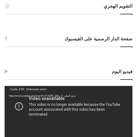
التقويم الهجري
صفحة الدار الرسمية على الفيسبوك
فيديو اليوم
مشغل
Code 150: Unknown error.
الفيديو
تنزيل الملف: https://www.youtube.com/watch?v=FJdj7tk_7jI&_=1