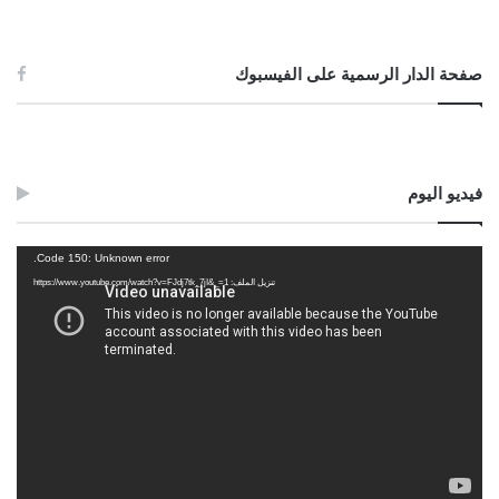
صفحة الدار الرسمية على الفيسبوك
فيديو اليوم
مشغل
Code 150: Unknown error.
الفيديو
تنزيل الملف: https://www.youtube.com/watch?v=FJdj7tk_7jI&_=1