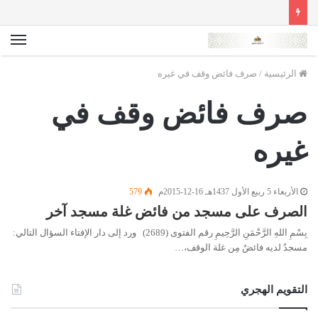
الق
الرئيسية
/
صرف فائض وقف في غيره
صرف فائض وقف في
غيره
الأربعاء 5 ربيع الأول 1437هـ 16-12-2015م
579
الصرف على مسجد من فائض غلة مسجد آخر
بِسْمِ اللهِ الرَّحْمَنِ الرَّحِيمِ رقم الفتوى (2689) ورد إلى دار الإفتاء السؤال التالي:
مسجدٌ لديه فائضٌ مِن غلة الوقف،…
التقويم الهجري