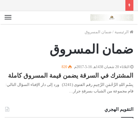
الق
الرئيسية
/
ضمان المسروق
ضمان المسروق
الثلاثاء 20 شعبان 1438هـ 16-5-2017م
820
المشترك في السرقة يضمن قيمة المسروق كاملة
بِسْمِ اللهِ الرَّحْمَنِ الرَّحِيمِ رقم الفتوى (3241) ورد إلى دار الإفتاء السؤال التالي:
قام مجموعة من الشباب بسرقةِ جرار…
التقويم الهجري