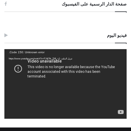
صفحة الدار الرسمية على الفيسبوك
فيديو اليوم
مشغل
Code 150: Unknown error.
الفيديو
تنزيل الملف: https://www.youtube.com/watch?v=FJdj7tk_7jI&_=1