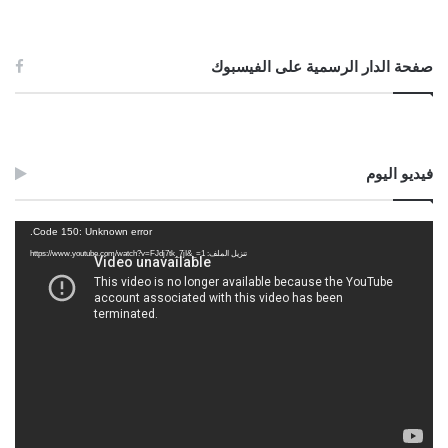
صفحة الدار الرسمية على الفيسبوك
فيديو اليوم
مشغل
Code 150: Unknown error.
الفيديو
تنزيل الملف: https://www.youtube.com/watch?v=FJdj7tk_7jI&_=1