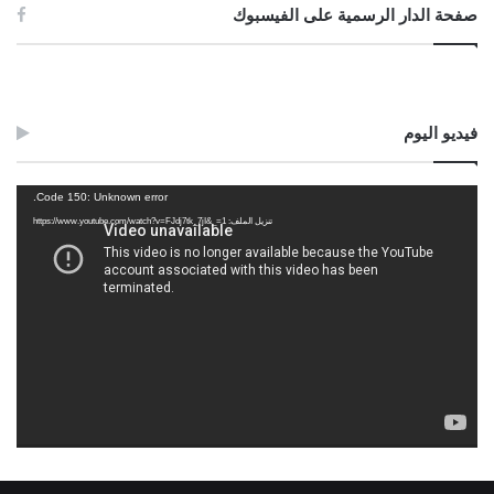
صفحة الدار الرسمية على الفيسبوك
فيديو اليوم
مشغل
Code 150: Unknown error.
الفيديو
تنزيل الملف: https://www.youtube.com/watch?v=FJdj7tk_7jI&_=1