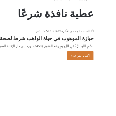
عطية نافذة شرعًا
السبت 1 جمادى الآخرة 1439هـ 17-2-2018م
حيازة الموهوب في حياة الواهب شرط لصحة ا
بِسْمِ اللهِ الرَّحْمَنِ الرَّحِيمِ رقم الفتوى (3458) ورد إلى دار الإفتاء السؤال التالي: تنازل الحاج (ص)، لابنه (س) عن…
أكمل القراءة »