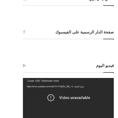
صفحة الدار الرسمية على الفيسبوك
فيديو اليوم
مشغل
Code 150: Unknown error.
الفيديو
تنزيل الملف: https://www.youtube.com/watch?v=FJdj7tk_7jI&_=1