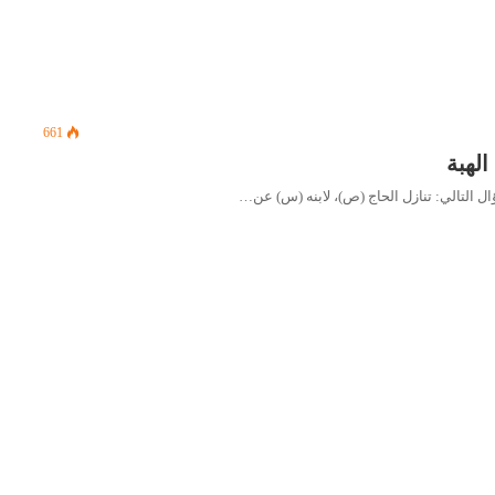
661
لهبة