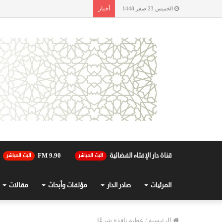
أخبار
الخميس 23 صفر 1448
قناة دار الإفتاء الفضائية
90.FM 9
البث المباشر
البث المباشر
المرئيات
صادر الدار
مؤلفات وأبحاث
مقالات
الرئيسية
/
عطية نافذة شرعًا