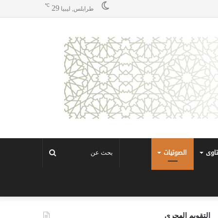
℃
29
طرابلس, ليبيا
تاوى
الصوتيات
بحث
عن
التقويم الهجري