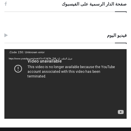
صفحة الدار الرسمية على الفيسبوك
فيديو اليوم
مشغل
Code 150: Unknown error.
الفيديو
تنزيل الملف: https://www.youtube.com/watch?v=FJdj7tk_7jI&_=1