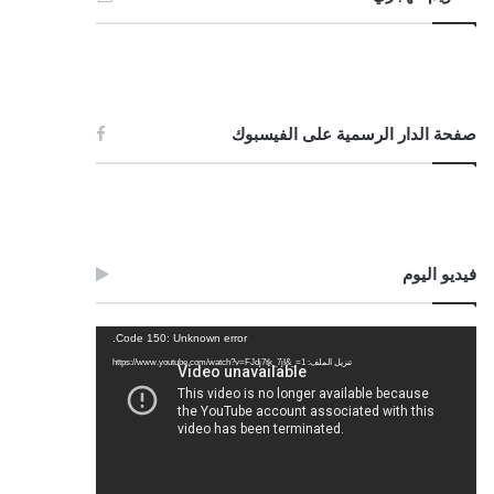
صفحة الدار الرسمية على الفيسبوك
فيديو اليوم
مشغل
Code 150: Unknown error.
الفيديو
تنزيل الملف: https://www.youtube.com/watch?v=FJdj7tk_7jI&_=1