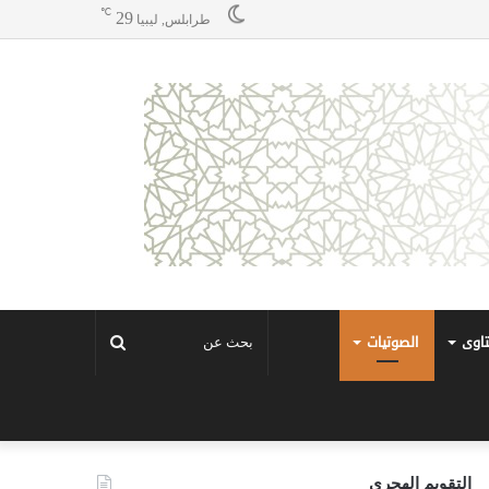
℃
29
طرابلس, ليبيا
تاوى
الصوتيات
بحث
عن
التقويم الهجري