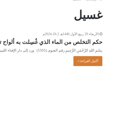
غسيل
الأربعاء 29 ربيع الأول 1446هـ 2-10-2024م
حكم التخلص من الماء الذي غُسِلت به ألوا
بِسْمِ اللهِ الرَّحْمَنِ الرَّحِيمِ رقم الفتوى (5505) ورد إلى دار الإفتاء الليبية السؤال التالي: ما حكم التخلص من الماء…
أكمل القراءة »