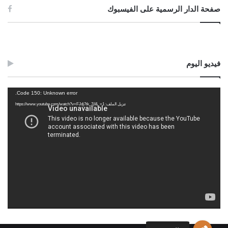
صفحة الدار الرسمية على الفيسبوك
فيديو اليوم
مشغل
Code 150: Unknown error.
الفيديو
تنزيل الملف: https://www.youtube.com/watch?v=FJdj7tk_7jI&_=1