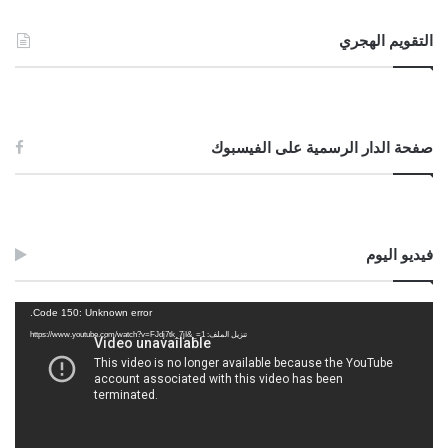
التقويم الهجري
صفحة الدار الرسمية على الفيسبوك
فيديو اليوم
مشغل
Code 150: Unknown error.
الفيديو
تنزيل الملف: https://www.youtube.com/watch?v=FJdj7tk_7jI&_=1