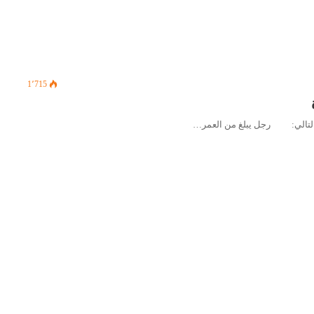
1٬715
ال التالي: رجل يبلغ من العمر…