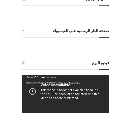
صفحة الدار الرسمية على الفيسبوك
فيديو اليوم
مشغل
Code 150: Unknown error.
الفيديو
تنزيل الملف: https://www.youtube.com/watch?v=FJdj7tk_7jI&_=1