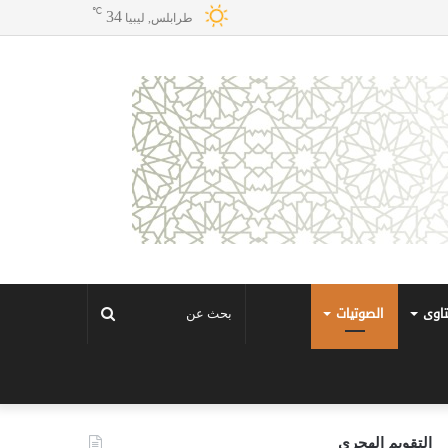
℃
34
طرابلس, ليبيا
تاوى
الصوتيات
بحث
عن
التقويم الهجري