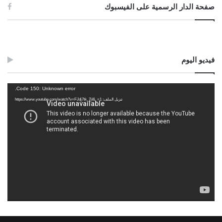
صفحة الدار الرسمية على الفيسبوك
فيديو اليوم
مشغل
Code 150: Unknown error.
الفيديو
تنزيل الملف: https://www.youtube.com/watch?v=FJdj7tk_7jI&_=1