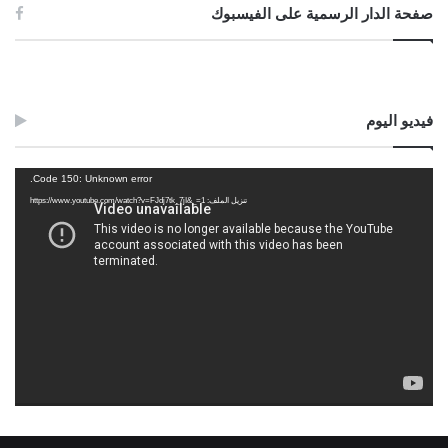
صفحة الدار الرسمية على الفيسبوك
فيديو اليوم
مشغل
Code 150: Unknown error.
الفيديو
تنزيل الملف: https://www.youtube.com/watch?v=FJdj7tk_7jI&_=1