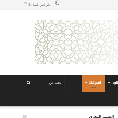
℃
31
طرابلس, ليبيا
تاوى
الصوتيات
بحث
عن
التقويم الهجري