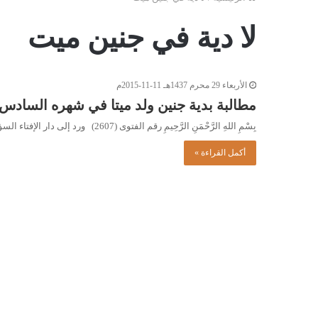
لا دية في جنين ميت
الأربعاء 29 محرم 1437هـ 11-11-2015م
مطالبة بدية جنين ولد ميتا في شهره السادس
بِسْمِ اللهِ الرَّحْمَنِ الرَّحِيمِ رقم الفتوى (2607) ورد إلى دار الإفتاء السؤال التالي: حدث خطأ في إحدى المصحات، حيث…
أكمل القراءة »