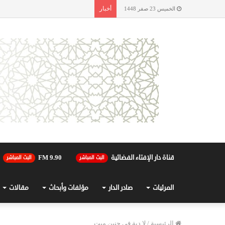
أخبار
الخميس 23 صفر 1448
قناة دار الإفتاء الفضائية
90.FM 9
البث المباشر
البث المباشر
المرئيات
صادر الدار
مؤلفات وأبحاث
مقالات
الرئيسية
/
لا دية في جنين ميت