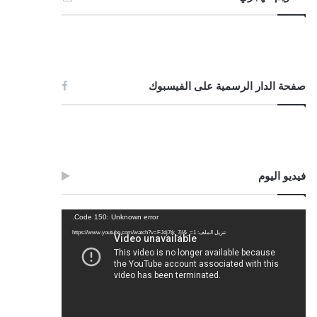
صفحة الدار الرسمية على الفيسبوك
فيديو اليوم
مشغل
Code 150: Unknown error.
الفيديو
تنزيل الملف: https://www.youtube.com/watch?v=FJdj7tk_7jI&_=1