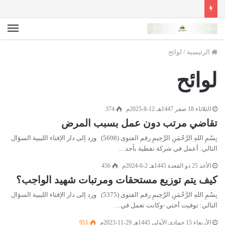
الق
الرئيسية
/
لوائح
لوائح
الثلاثاء 18 صفر 1447هـ 12-8-2025م
374
تقاضي مرتب دون عمل بسبب المرض
بِسْمِ اللهِ الرَّحْمَنِ الرَّحِيمِ رقم الفتوى (5698) ورد إلى دار الإفتاء الليبية السؤال
التالي: أعمل في شركة نفطية بأحد…
الأحد 25 ذو القعدة 1445هـ 2-6-2024م
456
كيف يتم توزيع مستحقات ومرتبات شهيد الواجب؟
بِسْمِ اللهِ الرَّحْمَنِ الرَّحِيمِ رقم الفتوى (5375) ورد إلى دار الإفتاء الليبية السؤال
التالي: توفيت أختي -وكانت تعمل في…
الأربعاء 15 جمادى الأولى 1445هـ 29-11-2023م
951