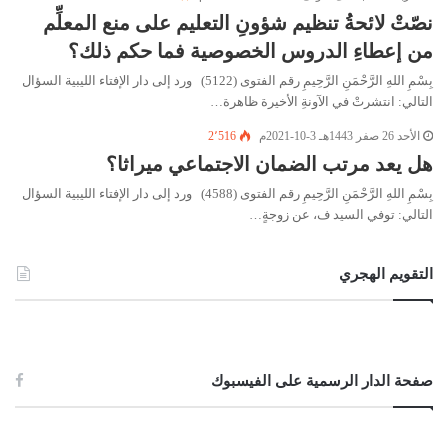
نصّتْ لائحةُ تنظيم شؤونِ التعليم على منع المعلِّم
من إعطاءِ الدروس الخصوصية فما حكم ذلك؟
بِسْمِ اللهِ الرَّحْمَنِ الرَّحِيمِ رقم الفتوى (5122) ورد إلى دار الإفتاء الليبية السؤال
التالي: انتشرتْ في الآونةِ الأخيرة ظاهرة…
الأحد 26 صفر 1443هـ 3-10-2021م
2٬516
هل يعد مرتب الضمان الاجتماعي ميراثا؟
بِسْمِ اللهِ الرَّحْمَنِ الرَّحِيمِ رقم الفتوى (4588) ورد إلى دار الإفتاء الليبية السؤال
التالي: توفي السيد ف، عن زوجةٍ…
التقويم الهجري
صفحة الدار الرسمية على الفيسبوك