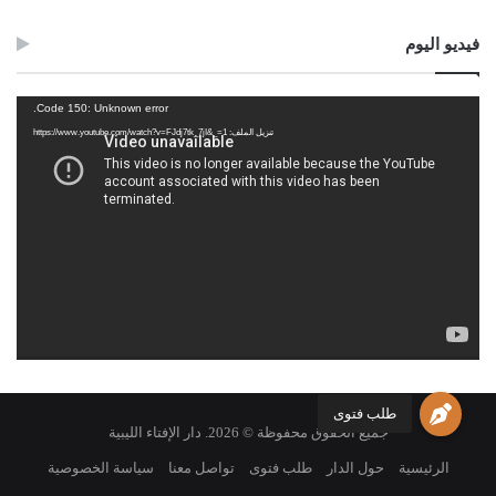
فيديو اليوم
مشغل
Code 150: Unknown error.
الفيديو
تنزيل الملف: https://www.youtube.com/watch?v=FJdj7tk_7jI&_=1
طلب فتوى
جميع الحقوق محفوظة © 2026. دار الإفتاء الليبية
الرئيسية
حول الدار
طلب فتوى
تواصل معنا
سياسة الخصوصية