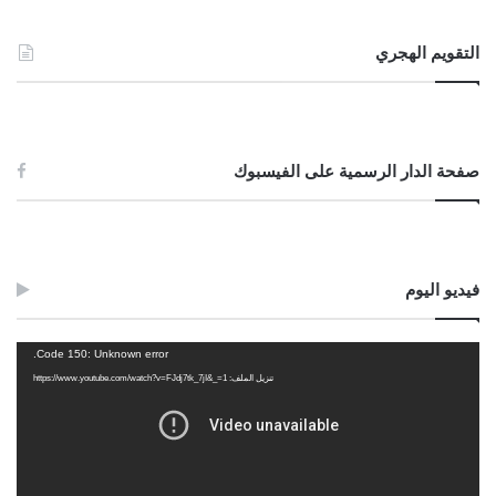
التقويم الهجري
صفحة الدار الرسمية على الفيسبوك
فيديو اليوم
مشغل
Code 150: Unknown error.
الفيديو
تنزيل الملف: https://www.youtube.com/watch?v=FJdj7tk_7jI&_=1