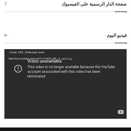
صفحة الدار الرسمية على الفيسبوك
فيديو اليوم
مشغل
Code 150: Unknown error.
الفيديو
تنزيل الملف: https://www.youtube.com/watch?v=FJdj7tk_7jI&_=1