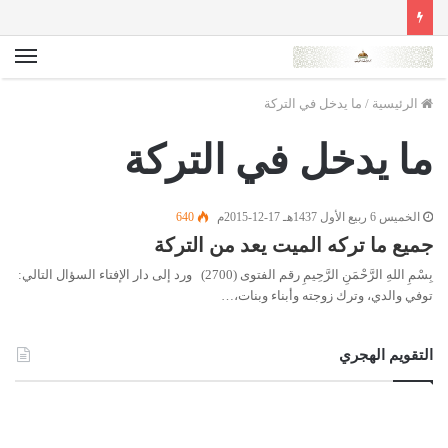
الق
الرئيسية
/
ما يدخل في التركة
ما يدخل في التركة
الخميس 6 ربيع الأول 1437هـ 17-12-2015م
640
جميع ما تركه الميت يعد من التركة
بِسْمِ اللهِ الرَّحْمَنِ الرَّحِيمِ رقم الفتوى (2700) ورد إلى دار الإفتاء السؤال التالي:
توفي والدي، وترك زوجته وأبناء وبنات،…
التقويم الهجري