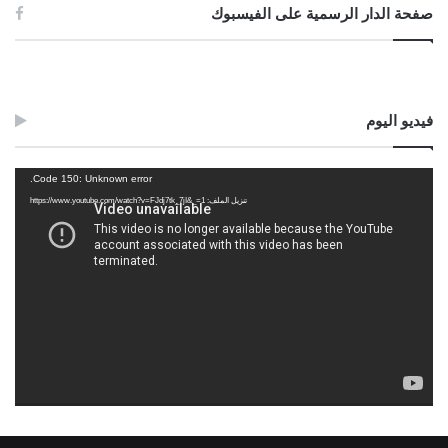
صفحة الدار الرسمية على الفيسبوك
فيديو اليوم
مشغل
Code 150: Unknown error.
الفيديو
تنزيل الملف: https://www.youtube.com/watch?v=FJdj7tk_7jI&_=1