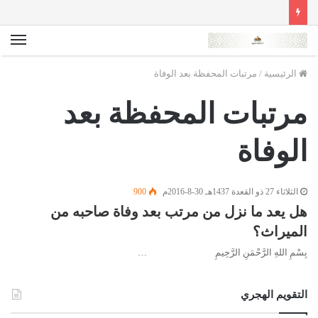
الق
الرئيسية
/
مرتبات المحفظة بعد الوفاة
مرتبات المحفظة بعد
الوفاة
الثلاثاء 27 ذو القعدة 1437هـ 30-8-2016م
900
هل يعد ما نزل من مرتب بعد وفاة صاحبه من
الميراث؟
بِسْمِ اللهِ الرَّحْمَنِ الرَّحِيمِ …
التقويم الهجري