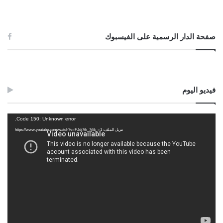
صفحة الدار الرسمية على الفيسبوك
فيديو اليوم
مشغل
Code 150: Unknown error.
الفيديو
تنزيل الملف: https://www.youtube.com/watch?v=FJdj7tk_7jI&_=1