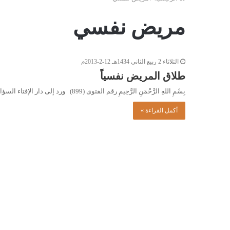
مريض نفسي
الثلاثاء 2 ربيع الثاني 1434هـ 12-2-2013م
طلاق المريض نفسياً
بِسْمِ اللهِ الرَّحْمَنِ الرَّحِيمِ رقم الفتوى (899) ورد إلى دار الإفتاء السؤال التالي: تشاجر والدي مع والدتي، فتلفظ بالطلاق…
أكمل القراءة »