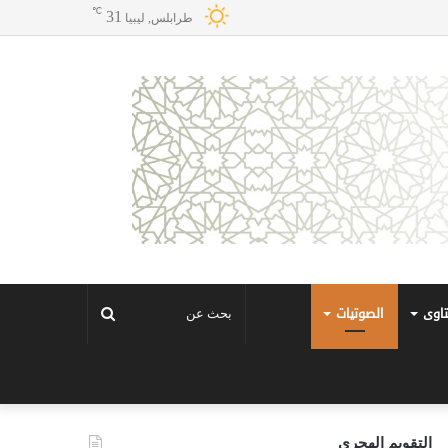
℃
31
طرابلس, ليبيا
تاوى
الصوتيات
بحث
عن
التقويم الهجري