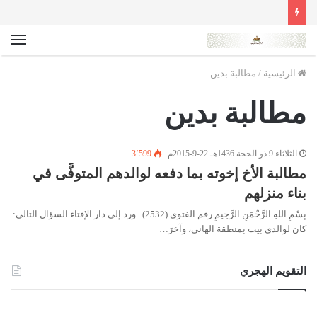
الق
الرئيسية
/
مطالبة بدين
مطالبة بدين
الثلاثاء 9 ذو الحجة 1436هـ 22-9-2015م
3٬599
مطالبة الأخ إخوته بما دفعه لوالدهم المتوفَّى في
بناء منزلهم
بِسْمِ اللهِ الرَّحْمَنِ الرَّحِيمِ رقم الفتوى (2532) ورد إلى دار الإفتاء السؤال التالي:
كان لوالدي بيت بمنطقة الهاني، وآخرَ…
التقويم الهجري