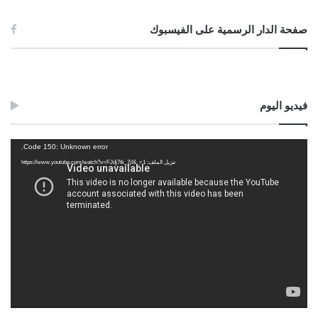
صفحة الدار الرسمية على الفيسبوك
فيديو اليوم
مشغل
Code 150: Unknown error.
الفيديو
تنزيل الملف: https://www.youtube.com/watch?v=FJdj7tk_7jI&_=1