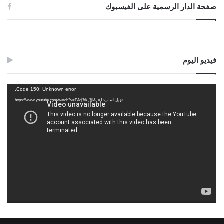
صفحة الدار الرسمية على الفيسبوك
فيديو اليوم
مشغل
Code 150: Unknown error.
الفيديو
تنزيل الملف: https://www.youtube.com/watch?v=FJdj7tk_7jI&_=1