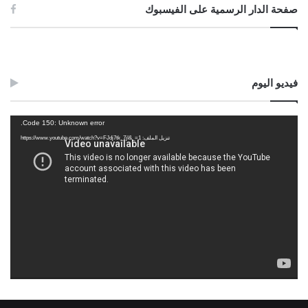
صفحة الدار الرسمية على الفيسبوك
فيديو اليوم
مشغل
Code 150: Unknown error.
الفيديو
تنزيل الملف: https://www.youtube.com/watch?v=FJdj7tk_7jI&_=1