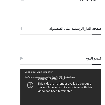
صفحة الدار الرسمية على الفيسبوك
فيديو اليوم
مشغل
Code 150: Unknown error.
الفيديو
تنزيل الملف: https://www.youtube.com/watch?v=FJdj7tk_7jI&_=1