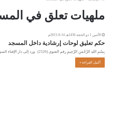
ملهيات تعلق في المس
الأثنين 1 ذو الحجة 1436هـ 14-9-2015م
حكم تعليق لوحات إرشادية داخل المسجد
بِسْمِ اللهِ الرَّحْمَنِ الرَّحِيمِ رقم الفتوى (2526) ورد إلى دار الإفتاء السؤال التالي: ما حكم تعليق لوحات إرشادية داخل…
أكمل القراءة »