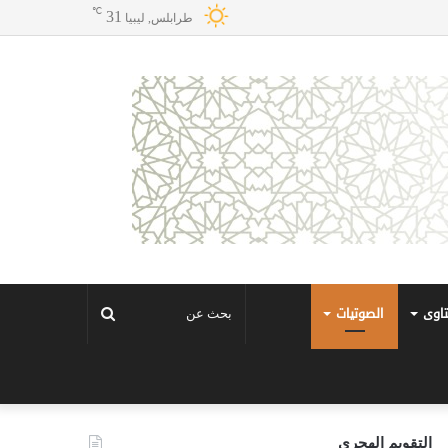
℃
31
طرابلس, ليبيا
تاوى
الصوتيات
بحث
عن
التقويم الهجري