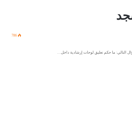
جد
786