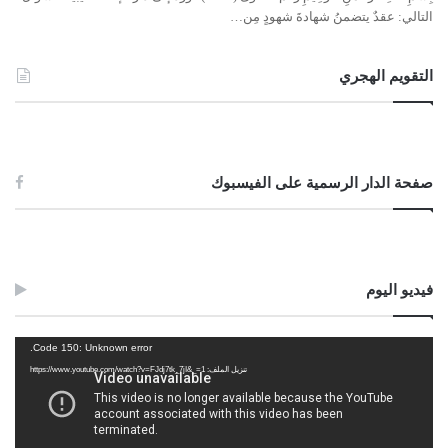
التالي: عقدٌ يتضمنُ شهادةَ شهودٍ مِن…
التقويم الهجري
صفحة الدار الرسمية على الفيسبوك
فيديو اليوم
مشغل
Code 150: Unknown error.
الفيديو
تنزيل الملف: https://www.youtube.com/watch?v=FJdj7tk_7jI&_=1