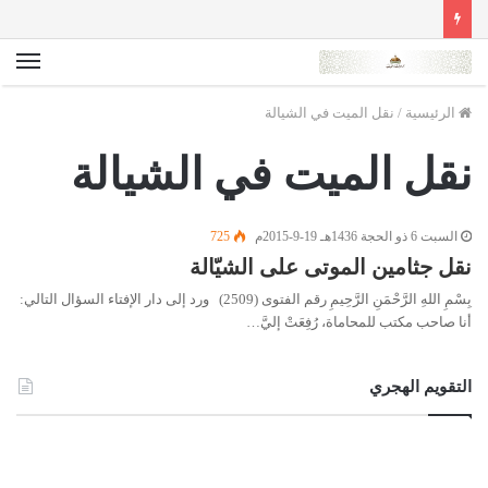
الق
الرئيسية
/
نقل الميت في الشيالة
نقل الميت في الشيالة
السبت 6 ذو الحجة 1436هـ 19-9-2015م
725
نقل جثامين الموتى على الشيّالة
بِسْمِ اللهِ الرَّحْمَنِ الرَّحِيمِ رقم الفتوى (2509) ورد إلى دار الإفتاء السؤال التالي:
أنا صاحب مكتب للمحاماة، رُفِعَتْ إليَّ…
التقويم الهجري