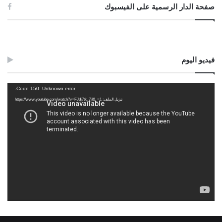
صفحة الدار الرسمية على الفيسبوك
فيديو اليوم
مشغل
Code 150: Unknown error.
الفيديو
تنزيل الملف: https://www.youtube.com/watch?v=FJdj7tk_7jI&_=1