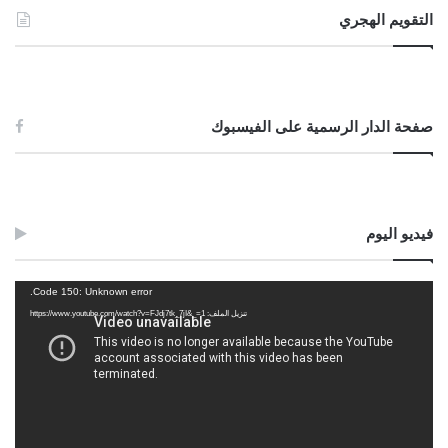
التقويم الهجري
صفحة الدار الرسمية على الفيسبوك
فيديو اليوم
مشغل
Code 150: Unknown error.
الفيديو
تنزيل الملف: https://www.youtube.com/watch?v=FJdj7tk_7jI&_=1