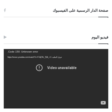
صفحة الدار الرسمية على الفيسبوك
فيديو اليوم
مشغل
Code 150: Unknown error.
الفيديو
تنزيل الملف: https://www.youtube.com/watch?v=FJdj7tk_7jI&_=1