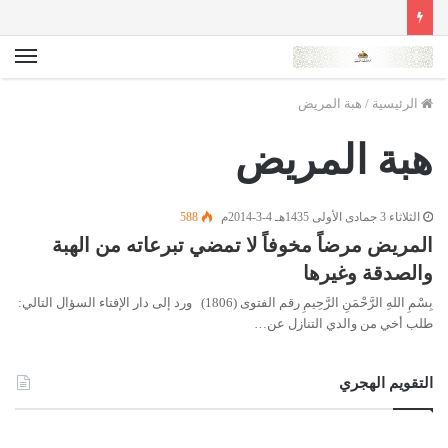
الق
الرئيسية
/
هبة المريض
هبة المريض
الثلاثاء 3 جمادى الأولى 1435هـ 4-3-2014م
588
المريض مرضاً مخوفاً لا تمضي تبرعاته من الهبة
والصدقة وغيرها
بِسْمِ اللهِ الرَّحْمَنِ الرَّحِيمِ رقم الفتوى (1806) ورد إلى دار الإفتاء السؤال التالي:
طلب أخي من والدي التنازل عن…
التقويم الهجري