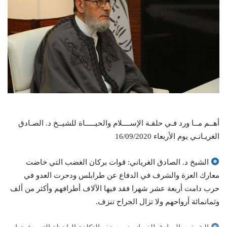
أهــم مــا ورد فـي حلقـة الإســــلام والحيـــــاة للشيــخ د. الصـادق
الغريـانـي يوم الأربعاء 16/09/2020
الشيخ د. الصادق الغرياني: قوات بركان الغضب التي خاضت
معارك العزة والشرف في الدفاع عن طرابلس ودحرت العدو في
حرب دامت أربعة عشر شهرا فقد فيها الآلاف أطرافهم وأكثر من ألف
وثمانمائة أرواحهم ولا تزال الجراح تنزف.