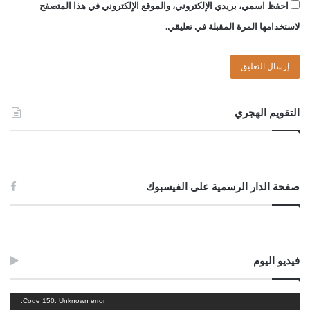
من بعض الحزبيين والسياسيين بطريقة الصخيرات نفسها
!
احفظ اسمي، بريدي الإلكتروني، والموقع الإلكتروني في هذا المتصفح
لاستخدامها المرة المقبلة في تعليقي.
الشيخ د. الصادق الغرياني: الناس يشتكون من انقطاع الكهرباء
وعدم توفر الخدمات واستمرار الأزمات، وحين يطلب منهم الخروج
للمطالبة بحقوقهم لا يخرج إلا القليل
!
الشيخ د. الصادق الغرياني: القرارات وحدها لمحاربة الفساد لا
التقويم الهجري
تكفي إذا لم يكن هناك متابعة وتنفيذ لها.
Post Views:
3٬016
صفحة الدار الرسمية على الفيسبوك
فيديو اليوم
مشغل
Code 150: Unknown error.