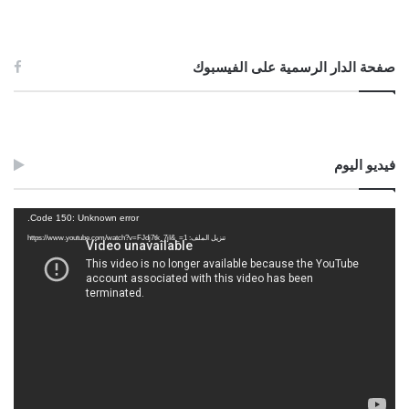
صفحة الدار الرسمية على الفيسبوك
فيديو اليوم
مشغل
Code 150: Unknown error.
الفيديو
تنزيل الملف: https://www.youtube.com/watch?v=FJdj7tk_7jI&_=1