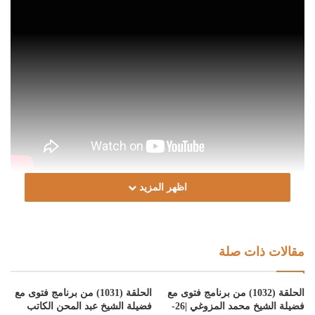
اظهر المزيد
Post Views:
1٬060
الوسوم
الكراسي العلمية
المنتخب من صحيح التفسير
برنامج فتوى
تطبيق دار الإفتاء الليبية
مقالات ذات صلة
الحلقة (1032) من برنامج فتوى مع
الحلقة (1031) من برنامج فتوى مع
فضيلة الشيخ محمد المزوغي |26-
فضيلة الشيخ عبد المحن الكاتب