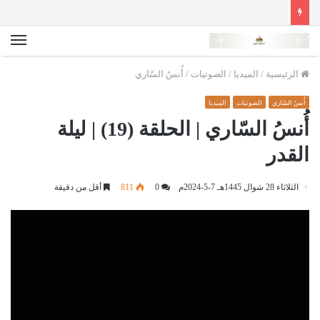
الق
الرئيسية
/
الميديا
/
الصوتيات
/
أُنسُ السّاري
أُنسُ السّاري
الصوتيات
الميديا
أُنسُ السّاري | الحلقة (19) | ليلة
القدر
الثلاثاء 28 شوال 1445هـ 7-5-2024م
0
811
أقل من دقيقة