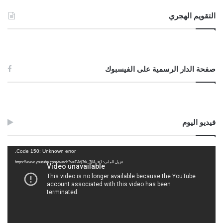
التقويم الهجري
صفحة الدار الرسمية على الفيسبوك
فيديو اليوم
مشغل
Code 150: Unknown error.
الفيديو
تنزيل الملف: https://www.youtube.com/watch?v=FJdj7tk_7jI&_=1