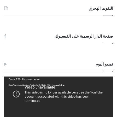
التقويم الهجري
صفحة الدار الرسمية على الفيسبوك
فيديو اليوم
مشغل
Code 150: Unknown error.
الفيديو
تنزيل الملف: https://www.youtube.com/watch?v=FJdj7tk_7jI&_=1