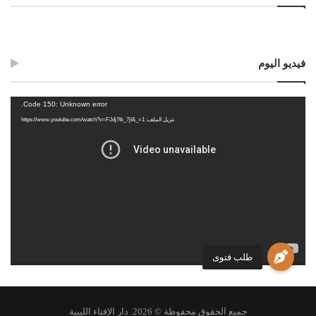
فيديو اليوم
مشغل
Code 150: Unknown error.
الفيديو
تنزيل الملف: https://www.youtube.com/watch?v=FJdj7tk_7jI&_=1
طلب فتوى
جميع الحقوق محفوظة © 2026. دار الإفتاء الليبية