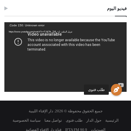
فيديو اليوم
مشغل
Code 150: Unknown error.
الفيديو
تنزيل الملف: https://www.youtube.com/watch?v=FJdj7tk_7jI&_=1
طلب فتوى
جميع الحقوق محفوظة © 2026. دار الإفتاء الليبية
الرئيسية
حول الدار
طلب فتوى
تواصل معنا
سياسة الخصوصية
الصوتيات
IFTA FM 90.9
قناة دار الإفتاء الفضائية