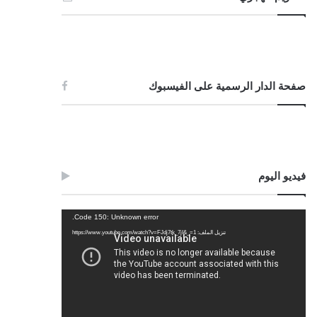
صفحة الدار الرسمية على الفيسبوك
فيديو اليوم
مشغل
Code 150: Unknown error.
الفيديو
تنزيل الملف: https://www.youtube.com/watch?v=FJdj7tk_7jI&_=1