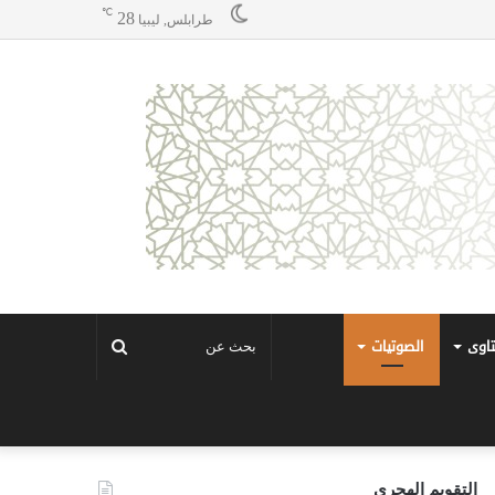
℃
28
طرابلس, ليبيا
تاوى
الصوتيات
بحث
عن
التقويم الهجري