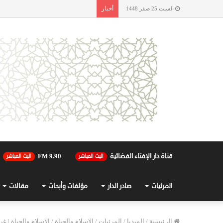
أخبار
السبت 25 صفر 1448
قناة دار الإفتاء الفضائية
90.FM 9
البث المباشر
البث المباشر
المرئيات
صادر الدار
مؤلفات وأبحاث
مقالات
الرئيسية
/
الميديا
/
المرئيات
/
الإسلام والحياة
/