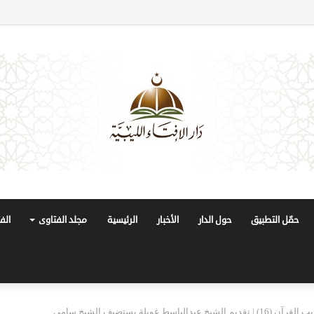
حمّل التطبيق
حول الدار
الأخبار
الرئيسية
مجلد الفتاوى
الف
الإسلام والحياة | غريب القرآن (16) | تقديم الشيخ عبدالباسط غويلة يستضيف الشيخ سامي