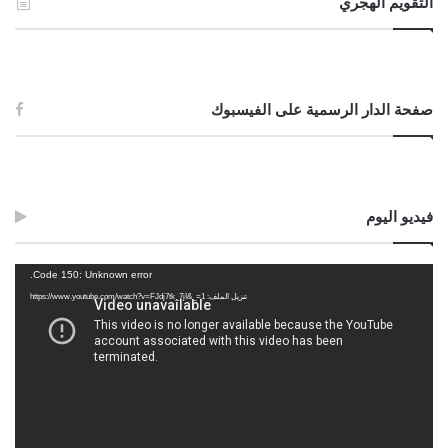
التقويم الهجري
صفحة الدار الرسمية على الفيسبوك
فيديو اليوم
مشغل
Code 150: Unknown error.
الفيديو
تنزيل الملف: https://www.youtube.com/watch?v=FJdj7tk_7jI&_=1