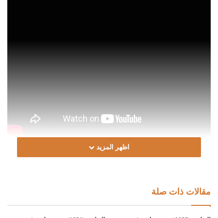
اظهر المزيد
Post Views:
426
الوسوم
الشيخ د. الصادق الغرياني
الشيخ عبدالله الجعيدي
دار الافتاء الليبية
مصارف الزكاة
مقالات ذات صلة