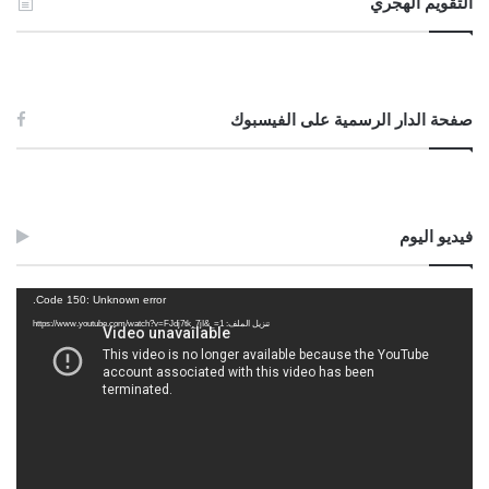
التقويم الهجري
صفحة الدار الرسمية على الفيسبوك
فيديو اليوم
مشغل
Code 150: Unknown error.
الفيديو
تنزيل الملف: https://www.youtube.com/watch?v=FJdj7tk_7jI&_=1