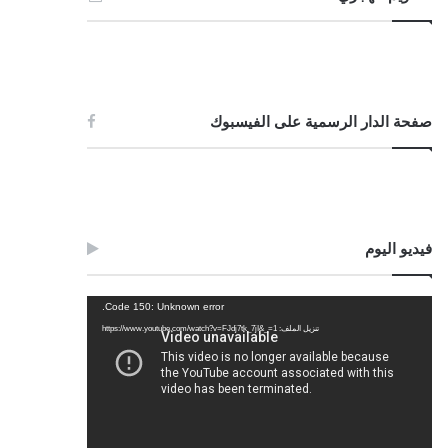
صفحة الدار الرسمية على الفيسبوك
فيديو اليوم
مشغل
Code 150: Unknown error.
الفيديو
تنزيل الملف: https://www.youtube.com/watch?v=FJdj7tk_7jI&_=1