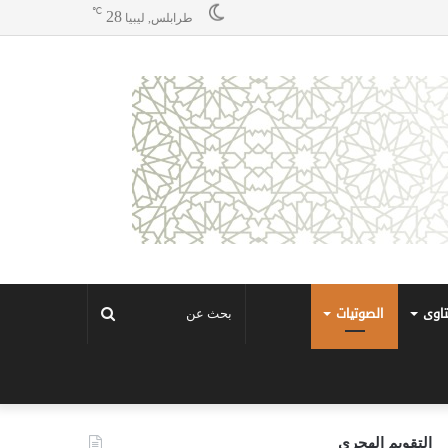
℃
28
طرابلس, ليبيا
تاوى
الصوتيات
بحث
عن
التقويم الهجري