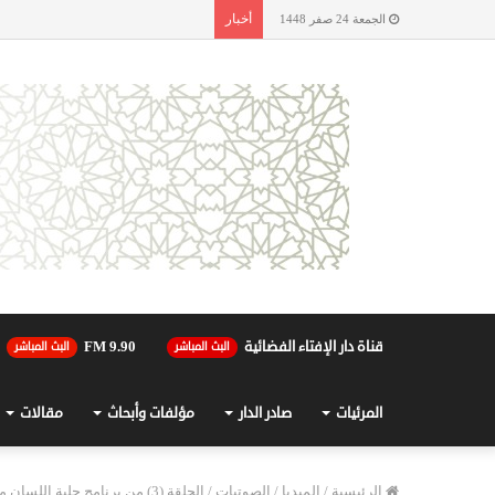
أخبار
الجمعة 24 صفر 1448
قناة دار الإفتاء الفضائية
90.FM 9
البث المباشر
البث المباشر
المرئيات
صادر الدار
مؤلفات وأبحاث
مقالات
الرئيسية
/
الميديا
/
الصوتيات
/
الحلقة (3) من برنامج حلية اللسان مع الاستاذ عصام النجار 31-12-2022