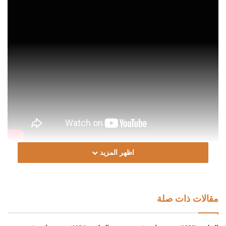
اظهر المزيد
Post Views:
1٬015
الوسوم
الشيخ د. حمزة أبوفارس
المنتخب من صحيح التفسير
فريضة شرعية
مقالات ذات صلة