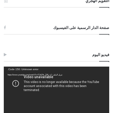
التقويم الهجري
صفحة الدار الرسمية على الفيسبوك
فيديو اليوم
مشغل
Code 150: Unknown error.
الفيديو
تنزيل الملف: https://www.youtube.com/watch?v=FJdj7tk_7jI&_=1