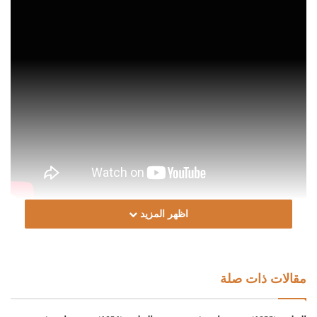
اظهر المزيد
Post Views:
1٬443
الوسوم
الشيخ د. الصادق الغرياني
مناسخة
ميراث
مقالات ذات صلة