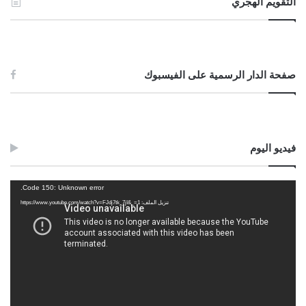
التقويم الهجري
صفحة الدار الرسمية على الفيسبوك
فيديو اليوم
مشغل
Code 150: Unknown error.
الفيديو
تنزيل الملف: https://www.youtube.com/watch?v=FJdj7tk_7jI&_=1