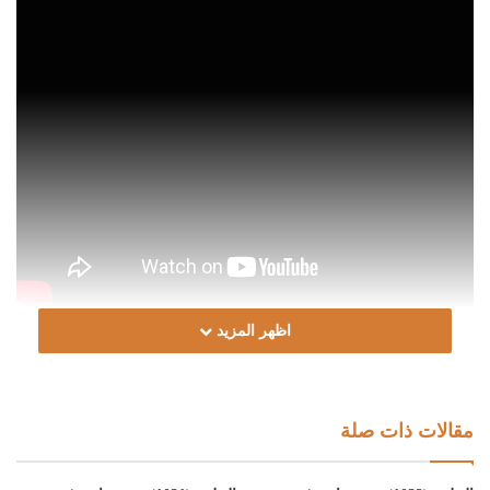
اظهر المزيد
Post Views:
521
الوسوم
الشيخ د. الصادق الغرياني
الشيخ نادر العمراني
دار الإفتاء
دار الإفتاء الليبية
رسالة ابن أبي زيد القيرواني
مقالات ذات صلة