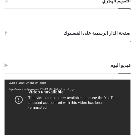
التقويم الهجري
صفحة الدار الرسمية على الفيسبوك
فيديو اليوم
مشغل
Code 150: Unknown error.
الفيديو
تنزيل الملف: https://www.youtube.com/watch?v=FJdj7tk_7jI&_=1